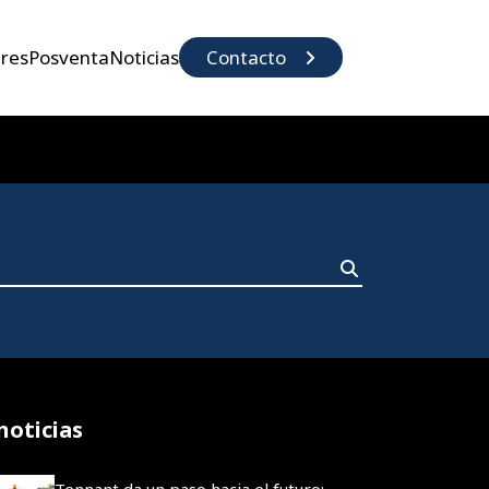
eres
Posventa
Noticias
Contacto
noticias
Tennant da un paso hacia el futuro: