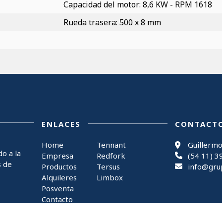
Capacidad del motor: 8,6 KW - RPM 1618
Rueda trasera: 500 x 8 mm
ENLACES
CONTACT
Home
Tennant
Guillermo
o a la
Empresa
Redfork
(54 11) 3
s de
Productos
Tersus
info@gru
Alquileres
Limbox
Posventa
Contacto