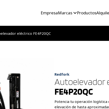
Empresa
Marcas
Productos
Alquil
oelevador eléctrico FE4P20QC
Redfork
Autoelevador e
FE4P20QC
Potencia tu operación logística
elevación de hasta aproximad