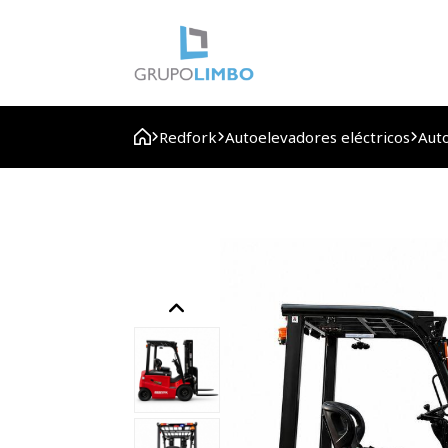
Redfork
Autoelevadores eléctricos
Aut