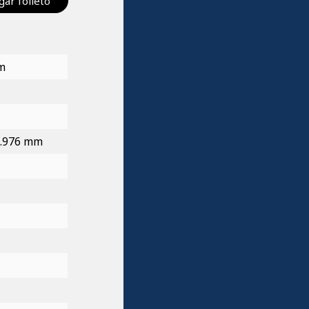
ar folleto
mm
 6.976 mm