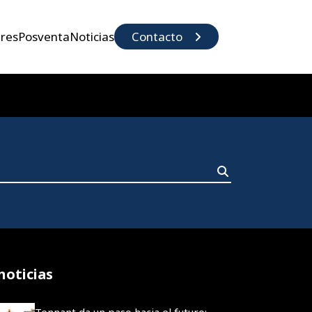
eres
Posventa
Noticias
Contacto
noticias
Tennant da un paso hacia el futuro: