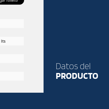
ar folleto
 lts
Datos del
PRODUCTO