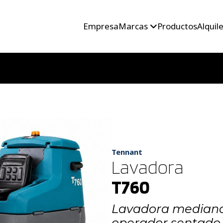
Empresa
Marcas
Productos
Alquil
Tennant
Lavadora
T760
Lavadora mediana 
operador sentado