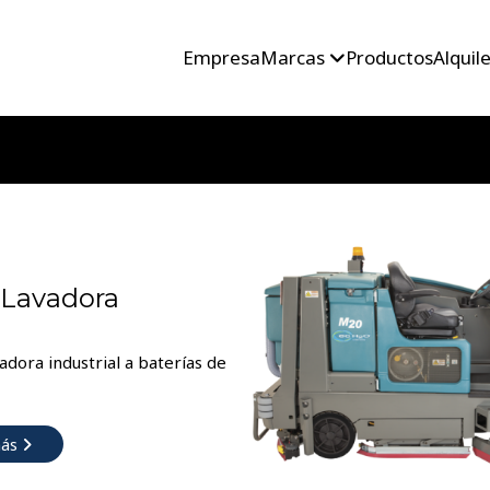
Empresa
Marcas
Productos
Alquil
-Lavadora
dora industrial a baterías de
más