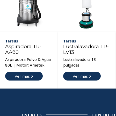
Tersus
Tersus
Aspiradora TR-
Lustralavadora TR-
AA80
LV13
Aspiradora Polvo & Agua
Lustralavadora 13
80L | Motor: Ametek
pulgadas
Ver más
Ver más
ENLACES
CONTACT