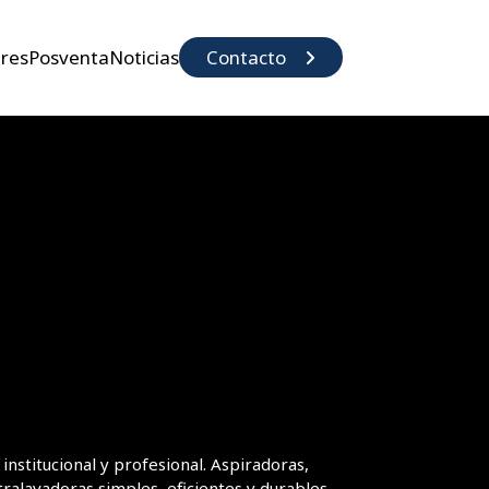
eres
Posventa
Noticias
Contacto
institucional y profesional. Aspiradoras,
tralavadoras simples, eficientes y durables.