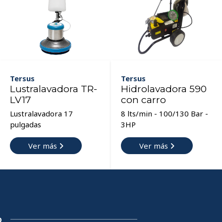
Tersus
Tersus
Lustralavadora TR-
Hidrolavadora 590
LV17
con carro
Lustralavadora 17
8 lts/min - 100/130 Bar -
pulgadas
3HP
Ver más
Ver más
O